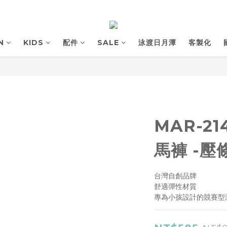
N
KIDS
配件
SALE
泳渡日月潭
客製化
MAR-21
馬褲 -壓
台灣自創品牌
舒適彈性材質
專為小孩設計的競賽型