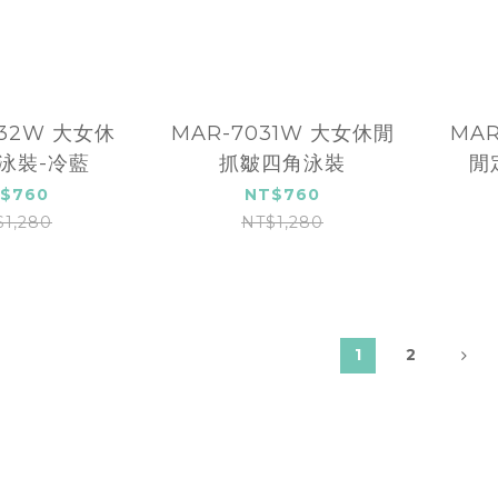
032W 大女休
MAR-7031W 大女休閒
MAR
泳裝-冷藍
抓皺四角泳裝
閒
$760
NT$760
$1,280
NT$1,280
1
2