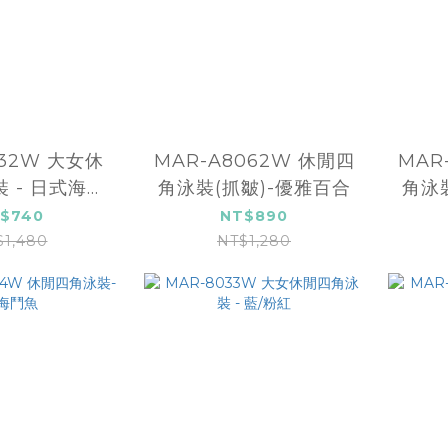
032W 大女休
MAR-A8062W 休閒四
MAR
 - 日式海波
角泳裝(抓皺)-優雅百合
角泳
浪
$740
NT$890
$1,480
NT$1,280