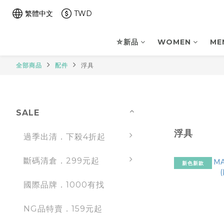
繁體中文
TWD
⛤新品
WOMEN
ME
全部商品
配件
浮具
SALE
浮具
過季出清．下殺4折起
斷碼清倉．299元起
新色新款
國際品牌．1000有找
NG品特賣．159元起