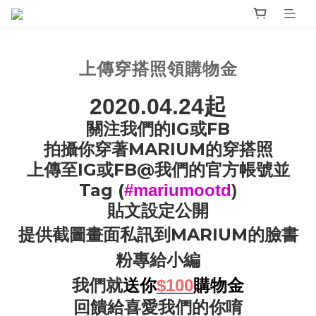
上傳穿搭照領購物金
起
2020.04.24
IG
FB
關注我們的
或
MARIUM
拍攝你穿著
的穿搭照
IG
FB@
上傳至
或
我們的官方帳號並
Tag (
#mariumootd
)
貼文設定公開
MARIUM
提供截圖畫面私訊到
的臉書
粉專給小編
我們就
送
你
$100
購物金
回饋給喜愛我們的你唷