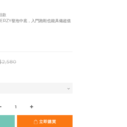
鞋款
ENERZY發泡中底，入門跑鞋也能具備超值
$2,580
立即購買