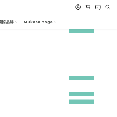
國際品牌
Mukasa Yoga
prev
next
prev
next
prev
next
prev
next