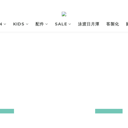
N
KIDS
配件
SALE
泳渡日月潭
客製化
next
prev
next