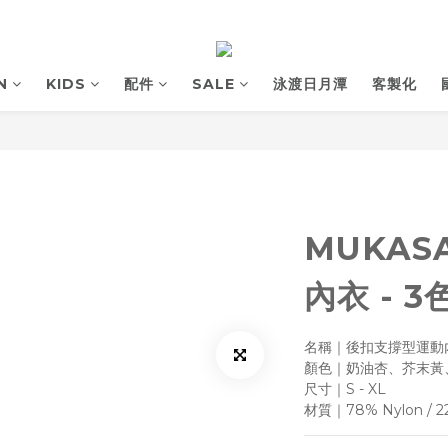
N
KIDS
配件
SALE
泳渡日月潭
客製化
MUKAS
內衣 - 3
名稱｜後扣支撐型運動
顏色｜奶油杏、芥末黃
尺寸｜S - XL
材質｜78% Nylon / 2