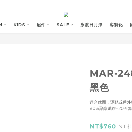
N
KIDS
配件
SALE
泳渡日月潭
客製化
MAR-2
黑色
適合休閒，運動或戶外穿
80%聚酯纖維+20%
NT$760
NT$1