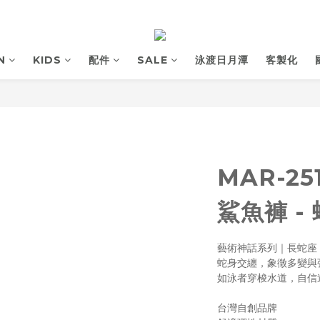
N
KIDS
配件
SALE
泳渡日月潭
客製化
MAR-2
鯊魚褲 -
藝術神話系列｜長蛇座
蛇身交纏，象徵多變與
如泳者穿梭水道，自信
台灣自創品牌