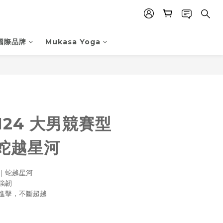
國際品牌
Mukasa Yoga
立即購買
5124 大男競賽型
 蛇越星河
｜蛇越星河
強韌
進擊，不斷超越