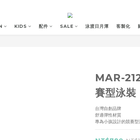
N
KIDS
配件
SALE
泳渡日月潭
客製化
MAR-21
賽型泳裝 
台灣自創品牌
舒適彈性材質
專為小孩設計的競賽型