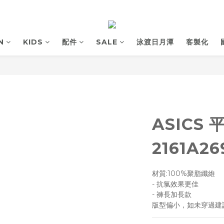
N
KIDS
配件
SALE
泳渡日月潭
客製化
ASICS
2161A26
材質:100%聚脂纖維
- 抗氯效果更佳
- 褲長加長款
版型偏小，如未穿過建議